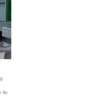
og
s du