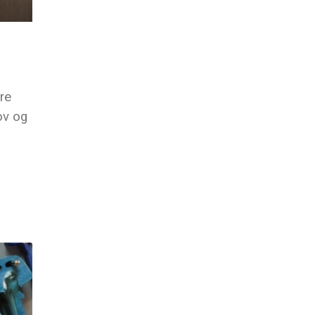
re
ov og