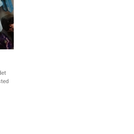
det
sted