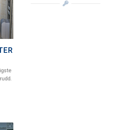
TER
igste
brudd.