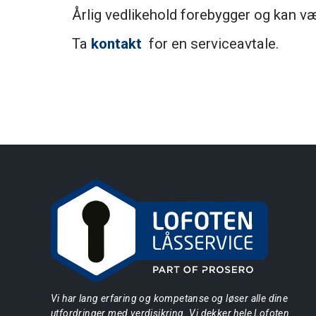
Årlig vedlikehold forebygger og kan 
Ta
kontakt
for en serviceavtale.
Vi har lang erfaring og kompetanse og løser alle dine
utfordringer med verdisikring. Vi dekker hele Lofoten