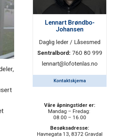
Lennart Brøndbo-
Johansen
Daglig leder / Låsesmed
Sentralbord:
760 80 999
lennart@lofotenlas.no
deler,
Kontaktskjema
isert
Våre åpningstider er:
et
Mandag – Fredag:
08.00 – 16.00
Besøksadresse:
Havnegata 13, 8372 Gravdal